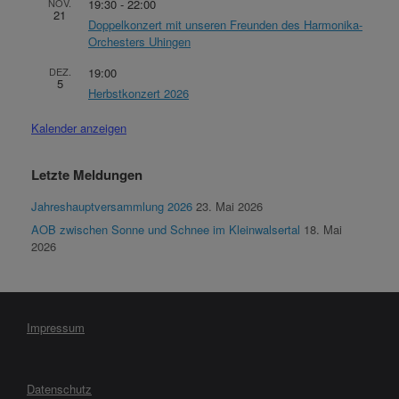
NOV.
19:30
-
22:00
21
Doppelkonzert mit unseren Freunden des Harmonika-
Orchesters Uhingen
DEZ.
19:00
5
Herbstkonzert 2026
Kalender anzeigen
Letzte Meldungen
Jahreshauptversammlung 2026
23. Mai 2026
AOB zwischen Sonne und Schnee im Kleinwalsertal
18. Mai
2026
Impressum
Datenschutz