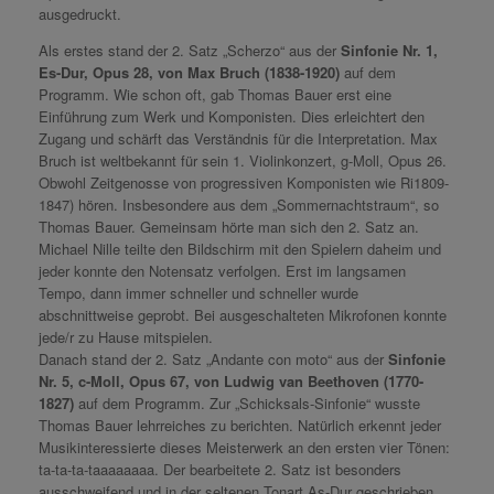
ausgedruckt.
Als erstes stand der 2. Satz „Scherzo“ aus der
Sinfonie Nr. 1,
Es-Dur, Opus 28, von Max Bruch (1838-1920)
auf dem
Programm. Wie schon oft, gab Thomas Bauer erst eine
Einführung zum Werk und Komponisten. Dies erleichtert den
Zugang und schärft das Verständnis für die Interpretation. Max
Bruch ist weltbekannt für sein 1. Violinkonzert, g-Moll, Opus 26.
Obwohl Zeitgenosse von progressiven Komponisten wie Ri1809-
1847) hören. Insbesondere aus dem „Sommernachtstraum“, so
Thomas Bauer. Gemeinsam hörte man sich den 2. Satz an.
Michael Nille teilte den Bildschirm mit den Spielern daheim und
jeder konnte den Notensatz verfolgen. Erst im langsamen
Tempo, dann immer schneller und schneller wurde
abschnittweise geprobt. Bei ausgeschalteten Mikrofonen konnte
jede/r zu Hause mitspielen.
Danach stand der 2. Satz „Andante con moto“ aus der
Sinfonie
Nr. 5, c-Moll, Opus 67, von Ludwig van Beethoven (1770-
1827)
auf dem Programm. Zur „Schicksals-Sinfonie“ wusste
Thomas Bauer lehrreiches zu berichten. Natürlich erkennt jeder
Musikinteressierte dieses Meisterwerk an den ersten vier Tönen:
ta-ta-ta-taaaaaaaa. Der bearbeitete 2. Satz ist besonders
ausschweifend und in der seltenen Tonart As-Dur geschrieben.