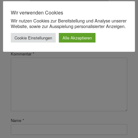
Wir verwenden Cookies
Wir nutzen Cookies zur Bereitstellung und Analyse unserer
Schreibe einen Kommentar
Website, sowie zur Ausspielung personalisierter Anzeigen.
Cookie Einstellungen
Alle Akzeptieren
Deine E-Mail-Adresse wird nicht veröffentlicht.
Erforderliche Felder sind mit
*
markiert
Kommentar
*
Name
*