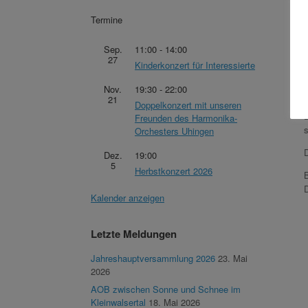
Termine
Sep.
11:00
-
14:00
27
Kinderkonzert für Interessierte
Nov.
19:30
-
22:00
21
Doppelkonzert mit unseren
Freunden des Harmonika-
s
Orchesters Uhingen
Dez.
19:00
5
Herbstkonzert 2026
B
Kalender anzeigen
Letzte Meldungen
Jahreshauptversammlung 2026
23. Mai
2026
AOB zwischen Sonne und Schnee im
Kleinwalsertal
18. Mai 2026