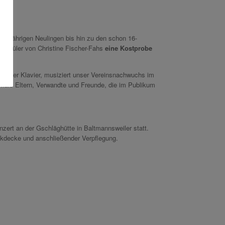
en 5-jährigen Neulingen bis hin zu den schon 16-
d Schüler von Christine Fischer-Fahs
eine Kostprobe
 oder Klavier, musiziert unser Vereinsnachwuchs im
tmals Eltern, Verwandte und Freunde, die im Publikum
nzert an der Gschläghütte in Baltmannsweiler statt.
kdecke und anschließender Verpflegung.