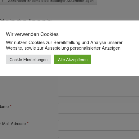
←
Akkordeon-Ensemble bei Esslinger Akkordeontagen
Schreibe einen Kommentar
Wir verwenden Cookies
eine E-Mail-Adresse wird nicht veröffentlicht.
Erforderliche Felder sind mit
*
markiert
Wir nutzen Cookies zur Bereitstellung und Analyse unserer
Kommentar
*
Website, sowie zur Ausspielung personalisierter Anzeigen.
Cookie Einstellungen
Alle Akzeptieren
Name
*
E-Mail-Adresse
*