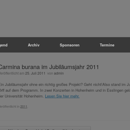
gend
Archiv
Sponsoren
Termine
Carmina burana im Jubiläumsjahr 2011
Veröffentlicht am
25. Juli 2011
von
admin
in Jubiläumsjahr ohne ein richtig großes Projekt? Geht nicht!
Also stand im J
Orff auf dem Programm. In zwei Konzerten in Hohenheim und in Esslingen ge
der Universität Hohenheim.
Lesen Sie hier mehr.
eröffentlicht in
2011
.
Beitragsnavigation