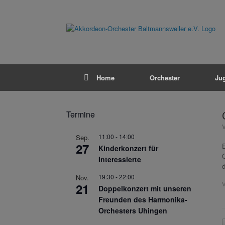
Zum
Inhalt
springen
Home
Orchester
Ju
Termine
11:00
-
14:00
Sep.
27
E
Kinderkonzert für
Interessierte
19:30
-
22:00
Nov.
V
21
Doppelkonzert mit unseren
Freunden des Harmonika-
Orchesters Uhingen