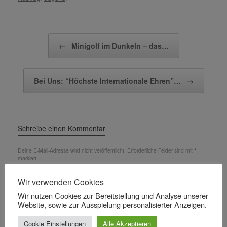
Beitragsnavigation
←
Minigolf im Dunkeln – das…
Bei Uns: “Höchste Internationale Ehren”…
→
Schreibe einen Kommentar
Deine E-Mail-Adresse wird nicht veröffentlicht.
Erforderliche Felder sind mit
*
markiert
Kommentar
*
Wir verwenden Cookies
Wir nutzen Cookies zur Bereitstellung und Analyse unserer
Website, sowie zur Ausspielung personalisierter Anzeigen.
Cookie Einstellungen
Alle Akzeptieren