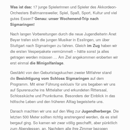
Was ist das:
17 junge Spielerinnen und Spieler des Akkordeon-
Orchesters Baltmannsweiler, Spiel, Spaß, Sport, Kultur und viel
gutes Essen?
Genau: unser Wochenend-Trip nach
Sigmaringen!
Nach langen Vorbereitungen durch die neue Jugendleiterin Anet
Beyer trafen sich die jungen Musiker in Esslingen, um über
Stuttgart nach Sigmaringen zu fahren. Gleich
im Zug
haben wir
die ersten Vesperpakete vermümmelt – hätte sonst ja alles
getragen werden müssen … Am Ziel angekommen eroberten wir
erst einmal
die Minigolfanlage
.
Gestärkt von den Geburtstagskuchen zweier Mitfahrer stand
die
Besichtigung vom Schloss Sigmaringen
auf dem
Programm. Mit einer Führung exklusiv für uns begaben wir uns
auf Spurensuche ins Mittelalter und erkundeten Rittersaal,
Schlossküche und Prunkräume. Besonders der Einblick in das
höfische Leben und den früheren Alltag begeisterte uns.
Danach machten wir uns auf den Weg zur
Jugendherberge
. Die
letzten 500 Meter sollten richtig anstrengend werden, da es steil
bergauf ging. So kamen wir zwar völlig geschafft, aber pünktlich
zum Abendessen, an. Nachdem alle ihre Zimmer bezogen